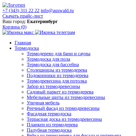
+7 (343) 311 22 22
info@auswald.ru
Скачать прайс-лист
Ваш город:
Екатеринбург
Корзина
(0)
Главная
Термодоска
Термодерево для бани и сауны
Термодоска для пола
Термодоска для бассейна
Столешницы из термодерева
Подоконники из термодерева
Термодревесина для потолка
Забор из термодревесины
Садовый паркет из термодерева
Мебельные щиты из термодревесины
Уличная мебель
Реечный фасад из термодревесины
Фасадная термодоска
Террасная доска из термодревесины
Планкен из термодерева
Палубная термодоска
Рейка из термодерева для фасада и интерьера