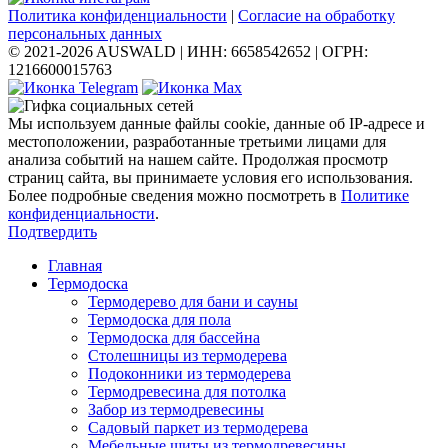
Политика конфиденциальности
|
Согласие на обработку
персональных данных
© 2021-2026 AUSWALD
|
ИНН: 6658542652
|
ОГРН:
1216600015763
Мы используем данные файлы cookie, данные об IP-адресе и
местоположении, разработанные третьими лицами для
анализа событий на нашем сайте. Продолжая просмотр
страниц сайта, вы принимаете условия его использования.
Более подробные сведения можно посмотреть в
Политике
конфиденциальности
.
Подтвердить
Главная
Термодоска
Термодерево для бани и сауны
Термодоска для пола
Термодоска для бассейна
Столешницы из термодерева
Подоконники из термодерева
Термодревесина для потолка
Забор из термодревесины
Садовый паркет из термодерева
Мебельные щиты из термодревесины