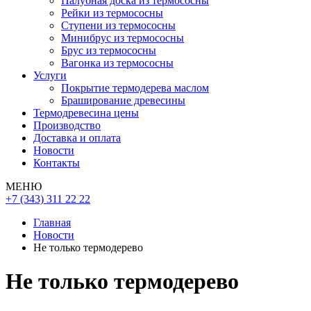
Палубная доска из термососны
Рейки из термососны
Ступени из термососны
Минибрус из термососны
Брус из термососны
Вагонка из термососны
Услуги
Покрытие термодерева маслом
Браширование древесины
Термодревесина цены
Производство
Доставка и оплата
Новости
Контакты
МЕНЮ
+7 (343) 311 22 22
Главная
Новости
Не только термодерево
Не только термодерево