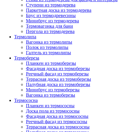
Ступени из термодерева
Паркетная доска из термодерева
Брус из термодревесины
Минибрус из термодерева
Термовагонка для бани
Пергола из термодерева
Термолипа
Вагонка из термолипы
Полок из термолипы
Галтель из термолипы
Термобереза
Планкен из термоберезы
Фасадная доска из термоберезы
Реечный фасад из термоберезы
Террасная доска из термоберезы
Палубная доска из термоберезы
Минибрус из термоберезы
Вагонка из термоберезы
Термососна
Планкен из термососны
Доска пола из термососны
Фасадная доска из термососны
Реечный фасад из термососны
Террасная доска из термососны