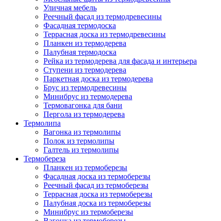
Уличная мебель
Реечный фасад из термодревесины
Фасадная термодоска
Террасная доска из термодревесины
Планкен из термодерева
Палубная термодоска
Рейка из термодерева для фасада и интерьера
Ступени из термодерева
Паркетная доска из термодерева
Брус из термодревесины
Минибрус из термодерева
Термовагонка для бани
Пергола из термодерева
Термолипа
Вагонка из термолипы
Полок из термолипы
Галтель из термолипы
Термобереза
Планкен из термоберезы
Фасадная доска из термоберезы
Реечный фасад из термоберезы
Террасная доска из термоберезы
Палубная доска из термоберезы
Минибрус из термоберезы
Вагонка из термоберезы