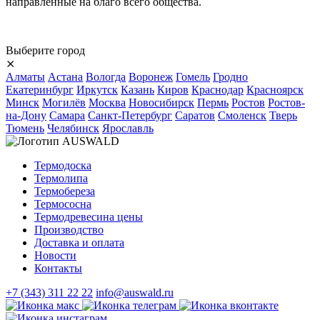
направленные на благо всего общества.
Выберите город
⨯
Алматы
Астана
Вологда
Воронеж
Гомель
Гродно
Екатеринбург
Иркутск
Казань
Киров
Краснодар
Красноярск
Минск
Могилёв
Москва
Новосибирск
Пермь
Ростов
Ростов-
на-Дону
Самара
Санкт-Петербург
Саратов
Смоленск
Тверь
Тюмень
Челябинск
Ярославль
Термодоска
Термолипа
Термобереза
Термососна
Термодревесина цены
Производство
Доставка и оплата
Новости
Контакты
+7 (343) 311 22 22
info@auswald.ru