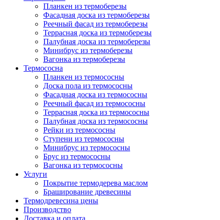
Планкен из термоберезы
Фасадная доска из термоберезы
Реечный фасад из термоберезы
Террасная доска из термоберезы
Палубная доска из термоберезы
Минибрус из термоберезы
Вагонка из термоберезы
Термососна
Планкен из термососны
Доска пола из термососны
Фасадная доска из термососны
Реечный фасад из термососны
Террасная доска из термососны
Палубная доска из термососны
Рейки из термососны
Ступени из термососны
Минибрус из термососны
Брус из термососны
Вагонка из термососны
Услуги
Покрытие термодерева маслом
Браширование древесины
Термодревесина цены
Производство
Доставка и оплата