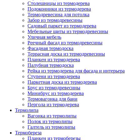
Столешницы из термодерева
Подоконники из термодерева
Термодревесина для потолка
Забор из термодревесины
Садовый паркет из термодерева
Мебельные щиты из термодревесины
Уличная мебель
Реечный фасад из термодревесины
Фасадная термодоска
Террасная доска из термодревесины
Планкен из термодерева
Палубная термодоска
Рейка из термодерева для фасада и интерьера
Ступени из термодерева
Паркетная доска из термодерева
Брус из термодревесины
Минибрус из термодерева
Термовагонка для бани
Пергола из термодерева
Термолипа
Вагонка из термолипы
Полок из термолипы
Галтель из термолипы
Термобереза
Планкен из термоберезы