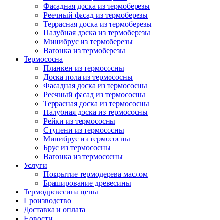
Фасадная доска из термоберезы
Реечный фасад из термоберезы
Террасная доска из термоберезы
Палубная доска из термоберезы
Минибрус из термоберезы
Вагонка из термоберезы
Термососна
Планкен из термососны
Доска пола из термососны
Фасадная доска из термососны
Реечный фасад из термососны
Террасная доска из термососны
Палубная доска из термососны
Рейки из термососны
Ступени из термососны
Минибрус из термососны
Брус из термососны
Вагонка из термососны
Услуги
Покрытие термодерева маслом
Браширование древесины
Термодревесина цены
Производство
Доставка и оплата
Новости