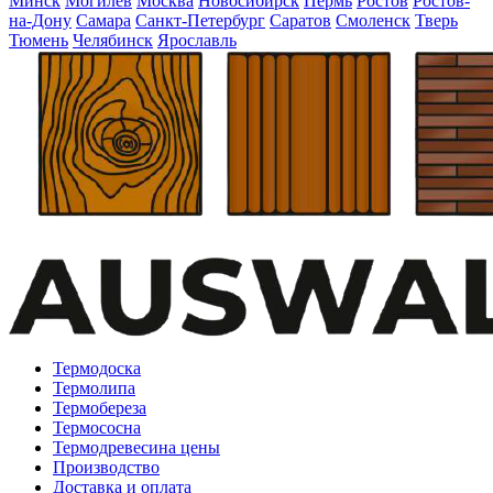
Минск
Могилёв
Москва
Новосибирск
Пермь
Ростов
Ростов-
на-Дону
Самара
Санкт-Петербург
Саратов
Смоленск
Тверь
Тюмень
Челябинск
Ярославль
Термодоска
Термолипа
Термобереза
Термососна
Термодревесина цены
Производство
Доставка и оплата