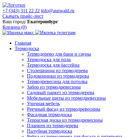
+7 (343) 311 22 22
info@auswald.ru
Скачать прайс-лист
Ваш город:
Екатеринбург
Корзина
(0)
Главная
Термодоска
Термодерево для бани и сауны
Термодоска для пола
Термодоска для бассейна
Столешницы из термодерева
Подоконники из термодерева
Термодревесина для потолка
Забор из термодревесины
Садовый паркет из термодерева
Мебельные щиты из термодревесины
Уличная мебель
Реечный фасад из термодревесины
Фасадная термодоска
Террасная доска из термодревесины
Планкен из термодерева
Палубная термодоска
Рейка из термодерева для фасада и интерьера