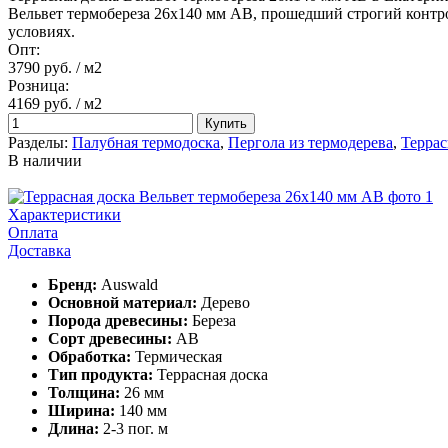
Вельвет термобереза 26х140 мм АВ, прошедший строгий контр
условиях.
Опт:
3790 руб.
/ м2
Розница:
4169 руб.
/ м2
Купить
Разделы:
Палубная термодоска
,
Пергола из термодерева
,
Террас
В наличии
Характеристики
Оплата
Доставка
Бренд:
Auswald
Основной материал:
Дерево
Порода древесины:
Береза
Сорт древесины:
АВ
Обработка:
Термическая
Тип продукта:
Террасная доска
Толщина:
26 мм
Ширина:
140 мм
Длина:
2-3 пог. м