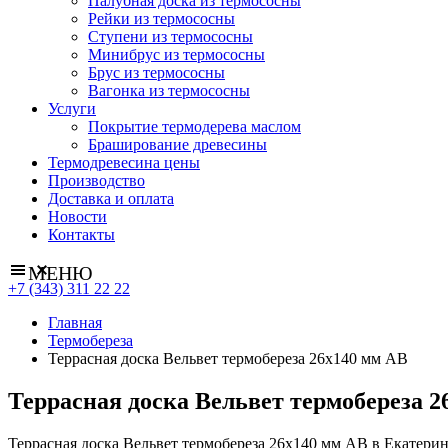
Палубная доска из термососны
Рейки из термососны
Ступени из термососны
Минибрус из термососны
Брус из термососны
Вагонка из термососны
Услуги
Покрытие термодерева маслом
Браширование древесины
Термодревесина цены
Производство
Доставка и оплата
Новости
Контакты
МЕНЮ
+7 (343) 311 22 22
Главная
Термобереза
Террасная доска Вельвет термобереза 26х140 мм АВ
Террасная доска Вельвет термобереза 2
Террасная доска Вельвет термобереза 26х140 мм АВ в Екатерин