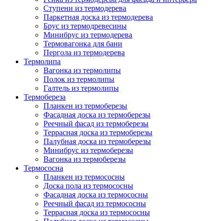
Ступени из термодерева
Паркетная доска из термодерева
Брус из термодревесины
Минибрус из термодерева
Термовагонка для бани
Пергола из термодерева
Термолипа
Вагонка из термолипы
Полок из термолипы
Галтель из термолипы
Термобереза
Планкен из термоберезы
Фасадная доска из термоберезы
Реечный фасад из термоберезы
Террасная доска из термоберезы
Палубная доска из термоберезы
Минибрус из термоберезы
Вагонка из термоберезы
Термососна
Планкен из термососны
Доска пола из термососны
Фасадная доска из термососны
Реечный фасад из термососны
Террасная доска из термососны