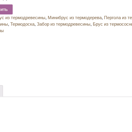
пить
ус из термодревесины
,
Минибрус из термодерева
,
Пергола из т
сины
,
Термодоска
,
Забор из термодревесины
,
Брус из термососн
ны