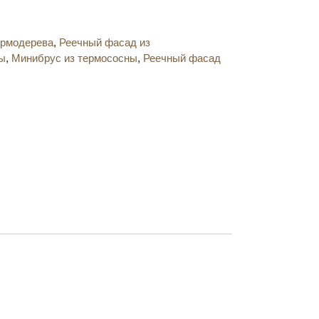
ермодерева
,
Реечный фасад из
ы
,
Минибрус из термососны
,
Реечный фасад