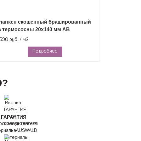
ланкен скошенный брашированный
Планкен с
з термососны 20х140 мм АВ
из термосо
590 руб. / м2
3 590 руб. / 
Подробнее
D?
ГАРАНТИЯ
производителя на
ериалы AUSWALD