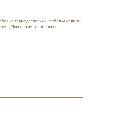
абор из термодревесины
,
Мебельные щиты
ерева
,
Планкен из термососны