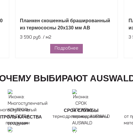
0
Планкен скошенный брашированный
П
из термососны 20х130 мм АВ
и
3 590 руб. / м2
3 
Подробнее
ОЧЕМУ ВЫБИРАЮТ AUSWAL
СРОК СЛУЖБЫ
ногоступенчатый
НТРОЛЬ КАЧЕСТВА
термодревесины AUSWALD
от 
продукции
мат