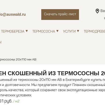
Ва
fo@auswald.ru
Скачать прайс-лист
ТЕРМОБЕРЕЗА
ТЕРМОСОСНА
УСЛУГИ
ТЕРМОДРЕВ
Ы
рмососны 20х110 мм АВ
ЕН СКОШЕННЫЙ ИЗ ТЕРМОСОСНЫ 20
шенный из термососны 20х110 мм АВ в Екатеринбурге купить по
и и долговечности. Мы предлагаем продукт Планкен скошенны
троль качества, который сохраняет свои эксплуатационные хар
тических условиях.
1 руб.
/ м2