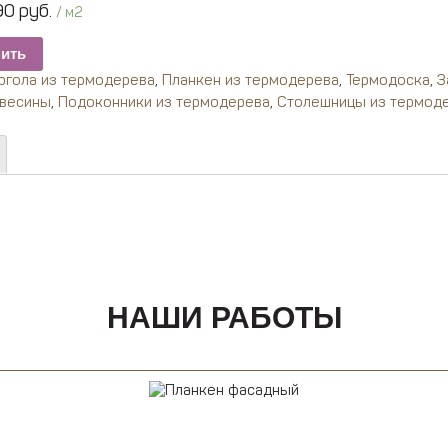
0 руб.
/ м2
пить
ргола из термодерева
,
Планкен из термодерева
,
Термодоска
,
З
евесины
,
Подоконники из термодерева
,
Столешницы из термод
НАШИ РАБОТЫ