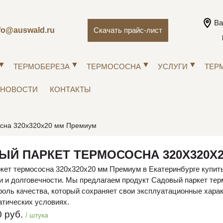
Ва
fo@auswald.ru
Скачать прайс-лист
ТЕРМОБЕРЕЗА
ТЕРМОСОСНА
УСЛУГИ
ТЕР
НОВОСТИ
КОНТАКТЫ
осна 320х320х20 мм Премиум
ЫЙ ПАРКЕТ ТЕРМОСОСНА 320Х320Х
кет термососна 320х320х20 мм Премиум в Екатеринбурге купить
и и долговечности. Мы предлагаем продукт Садовый паркет те
троль качества, который сохраняет свои эксплуатационные хара
тических условиях.
 руб.
/ штука